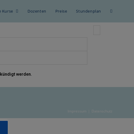
le Kurse
Dozenten
Preise
Stundenplan
gekündigt werden.
Impressum
Datenschutz