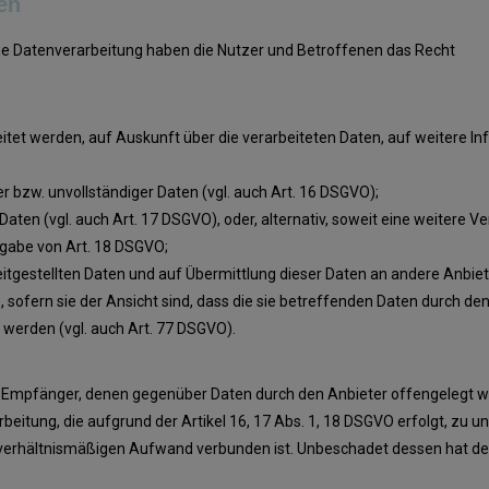
en
ene Datenverarbeitung haben die Nutzer und Betroffenen das Recht
eitet werden, auf Auskunft über die verarbeiteten Daten, auf weitere I
r bzw. unvollständiger Daten (vgl. auch Art. 16 DSGVO);
aten (vgl. auch Art. 17 DSGVO), oder, alternativ, soweit eine weitere 
ßgabe von Art. 18 DSGVO;
eitgestellten Daten und auf Übermittlung dieser Daten an andere Anbiet
ofern sie der Ansicht sind, dass die sie betreffenden Daten durch de
werden (vgl. auch Art. 77 DSGVO).
alle Empfänger, denen gegenüber Daten durch den Anbieter offengelegt 
itung, die aufgrund der Artikel 16, 17 Abs. 1, 18 DSGVO erfolgt, zu unt
nverhältnismäßigen Aufwand verbunden ist. Unbeschadet dessen hat der