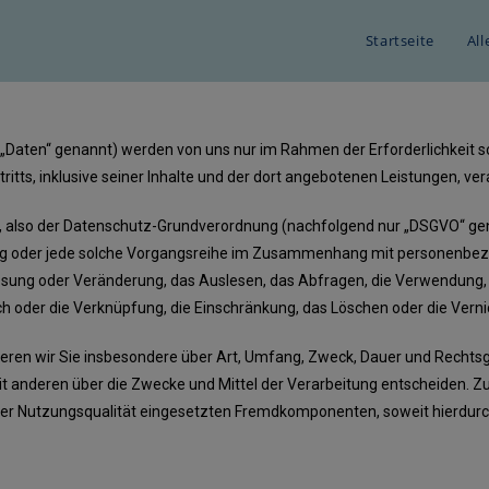
Startseite
Al
aten“ genannt) werden von uns nur im Rahmen der Erforderlichkeit s
itts, inklusive seiner Inhalte und der dort angebotenen Leistungen, vera
, also der Datenschutz-Grundverordnung (nachfolgend nur „DSGVO“ genan
ang oder jede solche Vorgangsreihe im Zusammenhang mit personenbezo
assung oder Veränderung, das Auslesen, das Abfragen, die Verwendung,
ch oder die Verknüpfung, die Einschränkung, das Löschen oder die Vern
ieren wir Sie insbesondere über Art, Umfang, Zweck, Dauer und Recht
t anderen über die Zwecke und Mittel der Verarbeitung entscheiden. Z
er Nutzungsqualität eingesetzten Fremdkomponenten, soweit hierdurc