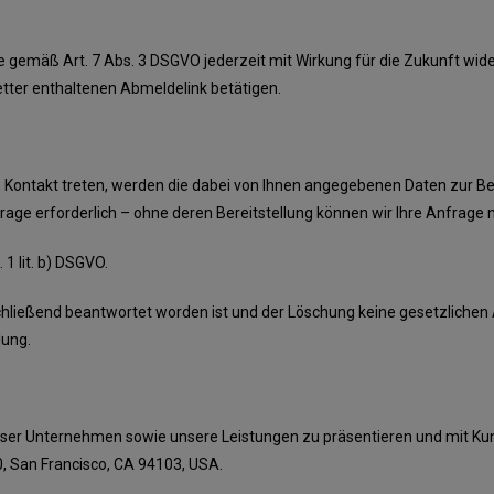
e gemäß Art. 7 Abs. 3 DSGVO jederzeit mit Wirkung für die Zukunft wide
etter enthaltenen Abmeldelink betätigen.
in Kontakt treten, werden die dabei von Ihnen angegebenen Daten zur B
age erforderlich – ohne deren Bereitstellung können wir Ihre Anfrage n
 1 lit. b) DSGVO.
schließend beantwortet worden ist und der Löschung keine gesetzliche
lung.
nser Unternehmen sowie unsere Leistungen zu präsentieren und mit Ku
00, San Francisco, CA 94103, USA.