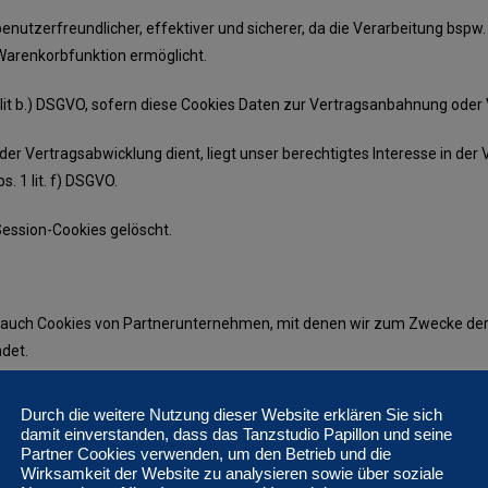
benutzerfreundlicher, effektiver und sicherer, da die Verarbeitung bspw.
Warenkorbfunktion ermöglicht.
1 lit b.) DSGVO, sofern diese Cookies Daten zur Vertragsanbahnung ode
der Vertragsabwicklung dient, liegt unser berechtigtes Interesse in der
s. 1 lit. f) DSGVO.
Session-Cookies gelöscht.
 auch Cookies von Partnerunternehmen, mit denen wir zum Zwecke der 
det.
en und den Rechtsgrundlagen der Verarbeitung solcher Drittanbieter-C
Durch die weitere Nutzung dieser Website erklären Sie sich
damit einverstanden, dass das Tanzstudio Papillon und seine
Partner Cookies verwenden, um den Betrieb und die
Wirksamkeit der Website zu analysieren sowie über soziale