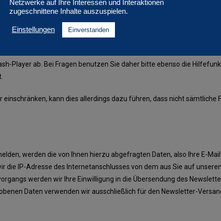
Netzwerke auf Ihre Interessen und Interaktionen
zugeschnittene Inhalte auszuspielen.
nstellung Ihres Internet-Browsers verhindern oder einschränken. Ebenfal
ßnahmen hängen jedoch von Ihrem konkret genutzten Internet-Browser ab
Einstellungen
Einverstanden
sers oder wenden sich an dessen Hersteller bzw. Support. Bei sog. Flas
tattdessen müssen Sie insoweit die Einstellung Ihres Flash-Players änd
-Player ab. Bei Fragen benutzen Sie daher bitte ebenso die Hilfefunk
.
der einschränken, kann dies allerdings dazu führen, dass nicht sämtliche
melden, werden die von Ihnen hierzu abgefragten Daten, also Ihre E-Mai
n wir die IP-Adresse des Internetanschlusses von dem aus Sie auf unsere
angs werden wir Ihre Einwilligung in die Übersendung des Newsletters
hobenen Daten verwenden wir ausschließlich für den Newsletter-Versan